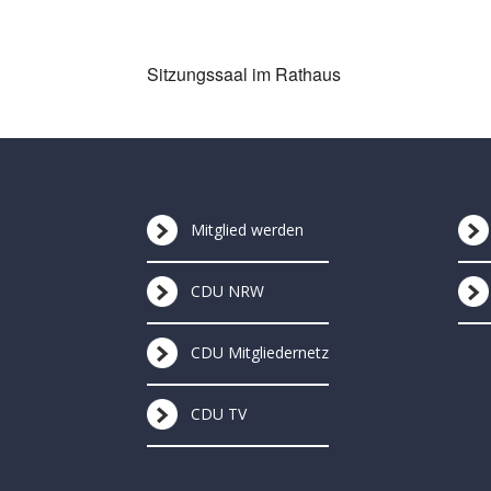
ICS herunterladen
G
Sitzungssaal im Rathaus
Mitglied werden
CDU NRW
CDU Mitgliedernetz
CDU TV